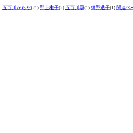
五百川からだ
(21)
野上椒子
(2)
五百川尋
(1)
網野透子
(1)
関連ペ