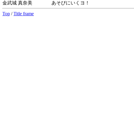
金武城 真奈美 あそびにいくヨ！
Top
/
Title frame