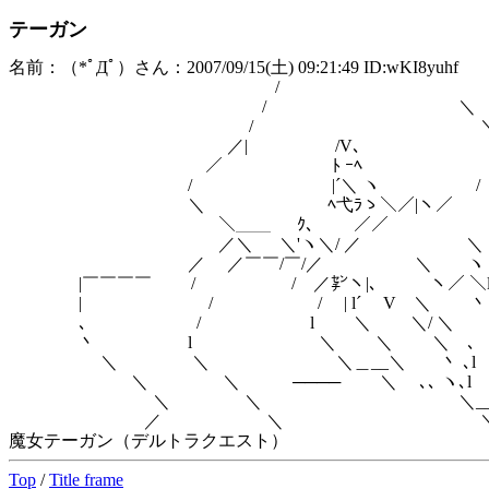
テーガン
名前：（*ﾟДﾟ）さん：2007/09/15(土) 09:21:49 ID:wKI8yuhf
/ - 
/ ＼ 
/ ＼ 
／| /V､ ＼＿|
／ ﾄ ｰﾍ __ 
/ |´＼ ヽ / 
＼ ﾍ弋ﾗゝ＼／|ヽ／ ＼─--'-
＼＿＿ ｸ､ ／／ 
／＼ ＼'ヽ＼/ ／ ＼ |-
／ ／￣￣/￣/／ ＼ ヽ
|￣￣￣￣ / / ／㌢ヽ|､ ヽ／ ＼l
| / / | l´ V ＼ 丶 ＼j
､ / l ＼ ＼/ ＼ 
丶 l ＼ ＼ ＼ ､ |-へ ┬-─
＼ ＼ ＼＿__＼ 丶 ､l l
＼ ＼ ──── ＼ ､､ ヽ､
＼ ＼ ＼__) |,, -
／ ＼ ＼ 
魔女テーガン（デルトラクエスト）
Top
/
Title frame