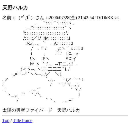
天野ハルカ
名前：（*ﾟДﾟ）さん：2006/07/28(金) 21:42:54 ID:TihRKsas
,.. '´: : : ｀: : : : :ヽ、
,...'´: : : : : : : : : : : : : : ﾞヽ
'/: : : : : ; ; ; ; : : : : : : : : : ',
,': : : :／!ﾉ !/lﾊ: : : : : : : : :.l
!ﾙ:./ ,.-､. ｀ -‐A: : : : : : :l
,' ､ｆｦ ;ﾆヽ｀i: : : : :l
i ､ ‐ﾞ'-' lrﾆ､: :/
!ヽ Fヽ 〃ﾆ'イ
ﾚ^ ヽ ｀.´_ -‐T´ニ､:,!__
r＜ヽ‐-､ヽ¨,.'ﾆ二二二 ﾞi､/
,.=ﾆﾆ-‐'''´ ヽﾍ-‐‐､ /／ ＼!
..／ ﾞ､.',､ ｀i／ ｀丶!
.l / ｀''‐´ヽ-‐-､',
..', ,. -‐ ''" ｀ヽ /
ヽ_ ,. ''" ｀‐´＼ i
/ ｀丶、 _.. -‐ '
太陽の勇者ファイバード 天野ハルカ
Top
/
Title frame