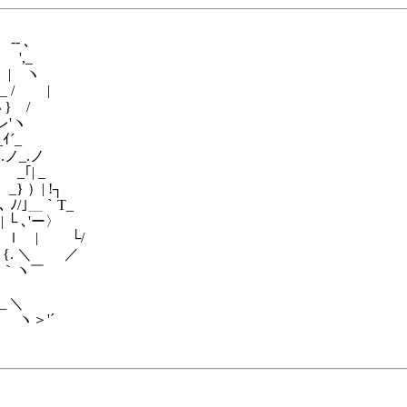
､
_
 ヽ
 / |
 /
レ'ヽ
ｲ´_
ノ_.ノ
｢| _
 ）| !┐
｣＿｀T_
 ､'ー〉
ｌ | └/
. ＼ ／
 ｀ヽ￣
＿＿＼
 ヽ＞'´