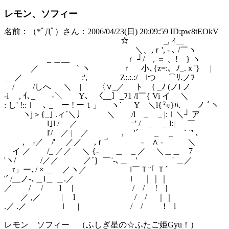
レモン、ソフィー
名前：（*ﾟДﾟ）さん：2006/04/23(日) 20:09:59 ID:pw8tEOkV
☆ _, ｨ＿
＼、,ｒ', - ､ /￣ヽ
_ ＿__ ｒ ┘/ , ＝ 、! } ヽ
／ ｀ヽ ｒゝ 小､{z=:、ﾉ_.ｘ'} |
＿ ／ _ :', Z:.:.:/ lつ ＿ ⌒ﾘ.ノﾌ
/ /しへ ＼ | 〈∨_／ ト { _ﾉ (ノl ノ
-i , ｲ､_ -＼ Y、 〈__〕_ﾌ1 /l￣{ Vi イ ＼
: し' !::ｌ ､ _ ー ! ーｔ」 ヽ´ Y ＼l{㍉}ﾊ. ノ ﾞヽ
ヽj＞{_｣ .ィ´＼丿 ＼ /l _ _ |:ｌ＼┘ ア
l｣l / ／ ｰ' / _ _ l:| ￣
l'/ ／ | ／ , '´ _ _ ｀¨' ､
, -／ /' ／／ ,ｒ'´ - ∧ - ＼
イ ／ /_ ／／ ＼ {- ＿ _ ／ ＼＿＿ 7
'ヽ/ /／／ ／´｝￣¨-､＿ ' ' ＿／
r」ー､/ × ＿ ／ヽ／ l￣Ｔ¨｢ Ｔ´
'´ /__ノ-､＿i＿ ＿.／ ｌ ｜｜｜
／ / / l | / / ! |
／ ,／ | l / / ｜｜
.／ .／ ｌ | / / ! l
レモン ソフィー （ふしぎ星の☆ふたご姫Gyu！）