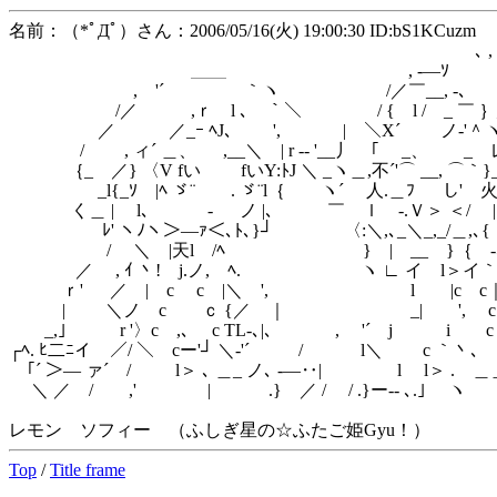
名前：（*ﾟДﾟ）さん：2006/05/16(火) 19:00:30 ID:bS1KCuzm
､ , -- 
＿＿ , -―ｿ ',
, '´ ｀ヽ /／￣__, -､ |
/／ ,ｒ l ､ ｀＼ / { l / _ ￣ ｝_
／ ／_ｰ ﾍJ､ ', | ＼X´ ノ-'＾ヽ}
/ , ィ´ ＿、 ,__＼ | r -‐ '__丿 ｢ _、 _ 
｛_ ／} 〈V fい fいY:ﾄJ ＼ _ヽ＿,不´'⌒ __, ⌒｀}_
_l{_ｿ |ﾍ ゞ¨ . ゞ¨l｛ ヽ´ 人.＿ﾌ し' 火.
く＿ | l､ - ノ |､ ￣ゝｌ -.Ｖ＞ ＜/ | _
ﾚ' ヽﾉヽ＞―ｧ＜､ﾄ､}┘ 〈:＼,､_＼_,_/＿,､{ _}
/ ＼ |天l /ﾍ } | __ }｛ -､ ﾉ/
／ , ｲ 丶! j.ノ, ﾍ. ヽ ∟ イ l＞イ｀| └
ｒ' ／ | c c |＼ ', l |c c｜
| ＼ノ c ｃ {／ ｜ _| ', c {
_,｣ r '〉c ,､ c TL‐､|、 , '´ j i c
┌ﾍ. ﾋ二ﾆイ ／/ ＼ cー'┘ ＼-'´ / l＼ c ｀丶､
｢´ ＞― ァ´ / l＞ ､ ＿_ ノ､ -―‥| l l＞ . 
＼ ／ / ,' | .} ／ / / .}ー-- ､.｣ ヽ
レモン ソフィー （ふしぎ星の☆ふたご姫Gyu！）
Top
/
Title frame