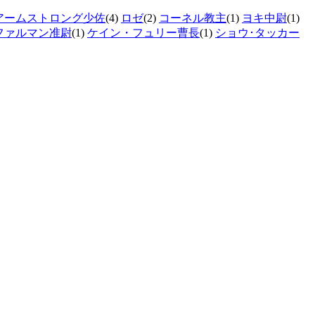
アームストロング少佐
(4)
ロゼ
(2)
コーネル教主
(1)
ヨキ中尉
(1)
ファルマン准尉
(1)
ケイン・フュリー曹長
(1)
ショウ･タッカー