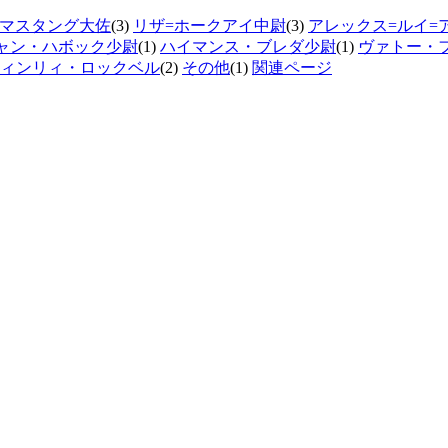
=マスタング大佐
(3)
リザ=ホークアイ中尉
(3)
アレックス=ルイ=
ャン・ハボック少尉
(1)
ハイマンス・ブレダ少尉
(1)
ヴァトー・
ィンリィ・ロックベル
(2)
その他
(1)
関連ページ