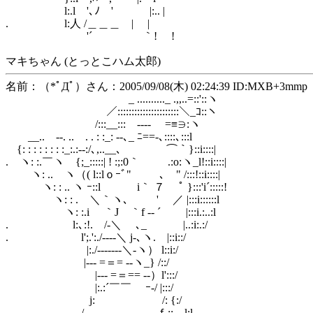
l:.l '､ﾉ ' |:.. |
. l:人 /＿＿＿ | |
'´ ｀! !
マキちゃん (とっとこハム太郎)
名前：（*ﾟДﾟ）さん：2005/09/08(木) 02:24:39 ID:MXB+3mmp
_ .........._ .,,..=::'::ヽ
／::::::::::::::::::::::＼_ｺ::ヽ
/:::__::: --‐‐ =≡∋:ヽ
__.. -‐. ..￣. . : :_: ‐-､_ ﾆ==‐､::::､:::l
{: : : : : : : :_:.:-‐:/､,..__､ ⌒｀}::i::::|
. ヽ: :.￣ヽ {;_:::::| ! :;:0｀ .:o:ヽ_l!::i::::|
ヽ: .. ヽ（( l::lｏｰﾞ" ､ゝ" /:::!::i::::|
ヽ: : .. ヽ ｰ::l i｀ ７ ﾟ }:::'i´:::::!
ヽ: : . ＼｀ヽ､ ゝ ' ／ |:::i::::::l
ヽ: :.i ｀J ｀f -‐ ´ |:::i.:..:l
. l:､:!. /-＼ ゝ､_ |..:i:.:/
. l';.':./-‐‐-＼ j-､ヽ. |::i::/
|:./--‐‐‐‐-＼‐ヽ） l::i:/
|-‐‐ =＝= ‐-ヽ_} /::/
|-‐‐ =＝== ‐-）l':::/
|:.:´￣￣ ｰ-/ |:::/
j: /: {:/
/ ｆ:: l:l