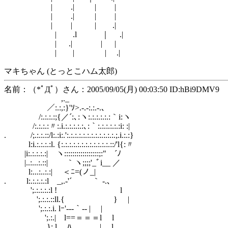
| .| | |
| .| | |
| | | .|
| .l ｜ .|
| .| | |
| | | .|
マキちゃん (とっとこハム太郎)
名前：（*ﾟДﾟ）さん：2005/09/05(月) 00:03:50 ID:hBi9DMV9
,._
／:.:,:}'ｿ>.-.‐:.:.‐.､
/:.:.:.:;{／´:､:ヽ:.:.:.:.:.:｀i:ヽ
/:.:.:.:〃:.i.:.:.:.:.:､:｀:.:.:.:.:.:i: :|
. /;.:.:.::/l:.:i:.':.:.:.:.:.:.:.:.:.:.:.:.;.i.:.:}
l:i.:.:.:.:l. {:.:.:.:.:.:.:.:.:.:.:.:.::/'l{:〃
|i:.:.:.:.:| ヽ:::::::::::::::::;:" ´ﾉ
|..:...:.::| ｀ヽ;;;;'_ﾞi__ ／
l:...:..:.:| ＜ﾆ=(ノ_|
. l:.:.:.:.:l _,.-'´ ｀ -.､
';.:.:.:.:l ! l
';.:.:.::ll.{ } |
';.:.:.i. lｰ'---｀‐‐ | |
';.:.| l==＝＝＝l l
}:.l ,ﾊ￣,￣￣ |. l