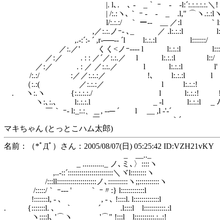
|. l､. ､ - _｀ ｰ - -l:´:.:.:.:.:.＼! ゝ）:
| /:.:ヽ､｀ ｰ - - _ .l," ⌒ヽ.:.:lヽ／:::
l/:.:.:/ ｀ ー-- __ ／:l ｀l:::::::::
,／:.:.ノｰ- ､_ ／ .l:.:.:l l:::::::
,.-:´:- ´ ,r‐──‐‐ ´l l:.:.:l l:::::::/
／:.／' くく<ノｰ---- l l:.:.:l l:::::
／:／ . : : ／´／:.:.／ l l:.:.:l l::/
／:／ . : ／ ／:.:.／ l l:.:.:l l'
/:.:/ :／／:.:.:／ !､ l:.:.:l l
（:.:( ／:.:.:／ l l:.:.:! 
. ヽ:.ヽ {:.:.:.:./ l l:.:.:! 
ヽ:､:.､ l:.:.:.l _ -l l:.:.:l _ 
￣｀ ｰ- l:_:.:、＿, --─ ´ l __ ,l -'‐´
￣ ｀´
マキちゃん (とっとこハム太郎)
名前：（*ﾟДﾟ）さん：2005/08/07(日) 05:25:42 ID:VZH21vKY
_ __.._
_ ..........._ ノ､ミ､〉::::ヽ
,..-::´:::::::::::::::::::::::＼ヾl::::::::ヽ
/:::ll::::::::::::::::::::ノ､::::::::::ヽ;;::::::::::ヽ
/:::::/｀ ｰ--‐ ' ｀ ｰ〃:} l::::::::::::l
!:::::::l, - ､ , - ､ !::::l. l:::::::::::::l
. {:::::::l. ､ ｀ ´ .l::::l l:::::::::::.:l
ヽ::::l､ '⌒ヽ '⌒" !:::l l::::::::::.:..:!