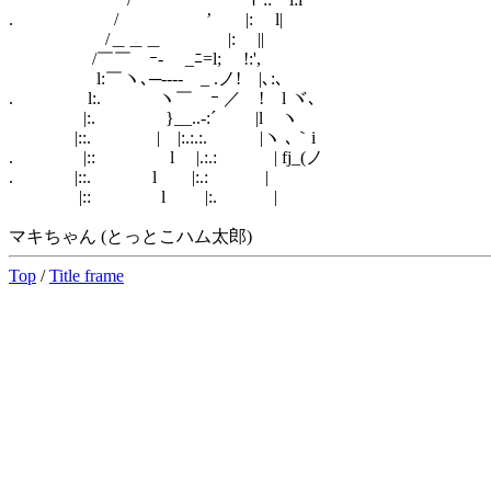
. / ’ |: l|
/＿＿＿ |: ||
/￣￣ ｰ- ￣_ﾆ=l; !:',
l:￣ヽ､─‐--- _ .ノ! |､:､
. l:. ヽ￣ ｰ ／ ! l ヾ､
|:. }__..-:´ |l ヽ
|::. | |:.:.:. |ヽ ､｀i
. |:: l |.:.: | fj_(ノ
. |::. l |:.: |
|:: l |:. |
マキちゃん (とっとこハム太郎)
Top
/
Title frame