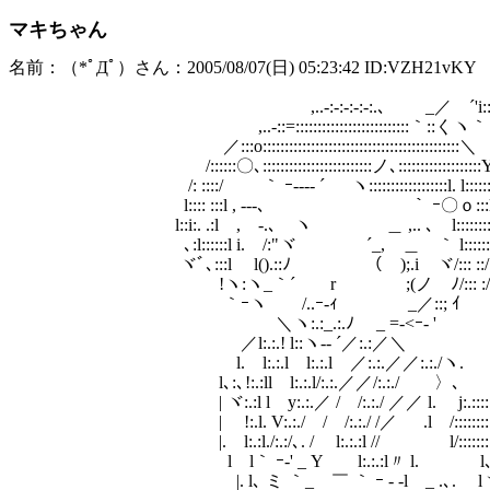
マキちゃん
名前：（*ﾟДﾟ）さん：2005/08/07(日) 05:23:42 ID:VZH21vKY
,.-‐-
,..-:‐:‐:‐:-:.､ _／ゝ´'i::::
,..-::=::::::::::::::::::::::::::｀::くヽ｀ ヽ､ｊ::
／:::o:::::::::::::::::::::::::::::::::::::::::::::＼ ll:::::
/::::::〇､:::::::::::::::::::::::::ノ､:::::::::::::::::::Yヽ::::
/: ::::/ ｀ ｰ--‐‐ ´ ヽ::::::::::::::::::l. l:::::::::::::
l:::: :::l , -‐-､ ｀ ｰ〇ｏ:::l l:::::::::::::
l::i:. .:l ,ゝ-.､ ヽ ＿ ,.. ､ l::::::::l. l::::::::::
､:l::::::l i. /:"ヾ ´_, ＿ ｀ l::::::::l l:::::::::
ヾﾞ､:::l l().::ﾉ （ );.i ヾ/::: ::/ !:::::::::::
!ヽ:ヽ_｀´ r ゞ;(ノ ﾉ/::: :/ l::::::::::::
｀ｰヽ /..ｰ-ｨ _／::; ｲ l:::::::::::::::
＼ヽ:.:_.:.ﾉ _ =-<ｰ- ' !::::::::: :::
／l:.:.! l::ヽ-‐ ´／:.:／＼ l:::::::::.::..:
l. l:.:.l l:.:.l ／:.:.／／:.:./ヽ. l::::::.:::::
l､:､!:.:ll l:.:.l/:.:.／／/:.:./ 〉､ l::::.::::::::
| ヾ:.:l l y:.:.／ / /:.:./ ／／ l. j:.:::::::::::::::
| !:.l. V:.:./ / /:.:./ /／ .l /::::::::::::::::::
|. l:.:l./:.:/､. / l:.:.:l // l/::::::::::::::::::
l l｀ ｰ-' _ Y l:.:.:l〃 l. l､､::::::::::::
|. l､ ミ ｀_ ￣ ｀ ｰ - ‐l _ .､. lヾヽ:::::::