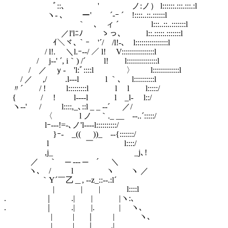
ゝﾞ::､ ' ノ:ノ） l::::::.:::.:::.:l
ヽ- ､ ー' ´-ｰ ´ !::::..::.::::::l
｀ ､ ィ ´ l:::..::..:::::::l
／l'lﾆﾉ ゝっ､ l::.:::::.:::::::l
ｲ＼ヾ､｀ｰ '´/ /l!-､ l::::::::::::::::l
/ l!. ＼l.ｰ-‐/ ／ l! V::::::::::::::::l
/ j-‐' ´, i｀) /´ l! l:::::::::::::::l
/ ／ ｙ-ゝ'l:ﾞ::::l 〉 l:::::::::::::l
/ ／ ,/ .l---l l ｀､ l::::::::::l
〃´ / ! l:::::::::l l l l:::::/
{ / ! l----l l _l- l::/
ヽ-‐' / l::::,_､::l _ _ -‐´ ／/
〈 l ノ ｀._ __ -‐..´:::::/
lｰ---!=-､ノ'l--‐‐l::::::::::/
}ｰ- _(( ))_ -‐{:::::::/
l ￣ l::::/
,j_ _j､!
／ ｀ ─ --- ─ ´ ＼
ヽ､ / l ヽ ヽ ／
｀Y´￣乙＿, -‐z_::-‐.:l´
| | | l::::l
. ｜ .| | |ヽ:､
. ｜ .| |. | ヽ､
| | ｜ | ヽ､
| | ｜ .|