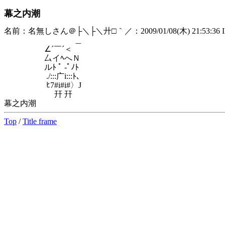
幕之内潮
名前：名無しさん＠├＼├＼廾□｀／：2009/01/08(木) 21:53:36 ID:
＿
∠´￣´＜
厶イﾍへＮ
ルﾄ ﾟ -ﾟﾉﾄ
./:::广i:::ﾄ､
ﾋ7#i#i#〉J
幵 幵
幕之内潮
Top
/
Title frame