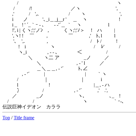
/ ヽ
/ /! ／ヽ ',
,' / ',､ / ヽ ',
i ノ '､_i＿_j__r ' ＿ ヽ !
i _ ! ' ´_｀ｰ - ､ - ‐'´＿ ｀ ヽ l
!', i | くヽ;';'ノﾝ , くヽ;';'ﾉ＞ ! ハ |
',ヽ! ! ￣ , ￣ ,' ﾄ､l l
'､ ',. , / ﾄ / !
! i ヽ / ﾚ' /
ヽ_i , - - ､ ＜ /
＼ ヽ二 ア _ノ ／
＼ , - ' l ／
＿＼＿＿, - '´ ﾄ､∠
, - '´ | | ｀ヽ
/ ｜ ｜ i
l ! |＿, - ハ
冫 / , - '´ ,' .',
／ _ノ ヽ､ ､_ !
/ / ヽ ｀ｰ-､
伝説巨神イデオン カララ
Top
/
Title frame