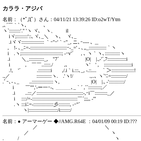
カララ・アジバ
名前：（*ﾟДﾟ）さん：04/11/21 13:39:26 ID:o2wT/Ytm
,､´￣｀`ヽ､ ､
ヽ`:::::::::'.'' 'ヽ ヾ､ ヽ、 il
iヾ;:::::::::'::､ヾ､_＼ ヽ､ ヾ､_
.iヾヾ:::::::::::::::::: ｀ｰ''ｰ'｀ｰ''_, ニ､ｰ---- ､ ＿
, !- ､_ﾆ=-:::::::::::::::::::::::::::::ｰ-_=' - ､,,_::::::::::::::｀ヽ
i .ヽ;::::::::::::::::::::::::::::::::; -ｰv'´ , ､ ヽ｀ヽ､::::::::::::ヽ
.i ＼_::::::::::::_, ''7´ |O| |.,-'´,7:::::::::::::::i
i , ￣￣..:::::./ ,､ ヽ' ' ,ゝ::::::::::::::::::::::i
.!, '´ .::::::::::i ,/.i｀i.:::､_, -.::.... ｀＞::::::::::::::::::!
.,／ ::::::::::::ヽ. .'ヽ!/ .,..､ ヽ`'ﾆ=::::::::::::/
.ﾞｰ､- ､_ ..:::::::::::::::::ヽ, |O| |., -'::::::::::::/
i ￣'''','-ー一ｰ-､ ＿＿＿､_｀´ ,´´::::::::::;／
.i ..:::／:::::::::::::::::::::::::::::::::::::-,ｰi￣::::::::::_／
i ::::/=-::::::::::::::::::::::::::::::::::::￣´;;;,, -'''
.ヽ :::iﾆ=-::::::::::::::::彡:::::::::, -ｰ''´
ヽ|:::::::::::::::::::::::/i::::::::/
名前：● アーマーゲー ◆//AMG.R64E ：04/01/09 00:19 ID:???
／ ＼
／ ヽ
. / ヽ