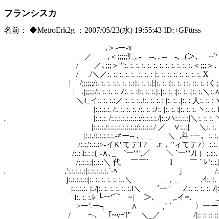
フランシスカ
名前： ◆MetroErk2g ：2007/05/23(水) 19:55:43 ID:+GFttrss
,＞-ー-x _,,.
／ ,＜;;;;;ﾘ_, -ー‐-､, --ー-､_(＞､ ~`' 
/ ／､;;;＞'":. :. :. :. :. :. :. :. :. :. :. :.＜;;
/ ./＼／:. :. :. :. :. .:. :. : |:. :. :. :. :. :. :. :
| /;;;;;;/:. :. :. :.:. :. :.:|:. :. :.|:|:. :. :|:. :. :|:. ::. :. :く;
| .|;;;;;/:. :. :. :. ﾉ:. :. :l:. :. :.|:.|:. :. :|:. :. .|:. :.＼:
＼l_イ:. :. :.:／ :. :. :.,i:. :. :.|: |:. :. .|:. : 人:. :. :
|:.:.:.:. /:. :. :. :. /:. :. :ﾉ:. |:. :. :|:. :. :. ヽ:. :. l:.
. |:.:.:. /:.:.:.:.:.:.:.:/:.:.:.:./|:.:ハ:.:.:.:|＼:. :. :. ＼:.
|:.:.:./:.:.:.:.:.:.:.:/:.:.:.:./ ／ ∨:..:| ＼:. :. :..
|:.:./:.:.:.:.:.-≠ー-- ､、_ ＼_,斗ｰー、:. :.|:.
/:.:,':.:.:>-イK''てテTｧ ,rｰ､ ''ィてテｧ〉:.:. .|:. 
/:.: l:.: :{ -∧､_ `ー''",／ ＼ `ー'"ﾉl ）:.:|:. 
/:.:.:.:|:.:.:＼ 代 ￣￣´ l ￣ ´ ﾚ’:.:.|:. 
. ,':.:.:.:.:|:.::.:.:.:.`-ﾍ j /:.:. :. |l:
j:.:.:.:.::|:. :. :. :. :. :..＼ _,＿ ,ｲ:. :. :./
|:.:.:.:. |:./|:. :. :. :. :. :.l＼ ´一 ' ∠:. :. :. :. ﾉ|
l:. :. :.ﾚ └ー'⌒￣~| ＞､ ,.イ=､￣￣￣_二`
>ー'-ー┐ ∧ ,` ´ 〉一ー'":: :: :: ::
/ ｰ-、 「~vｰ'l" ＼_／ /|:: :: :: :: :: :: :: 