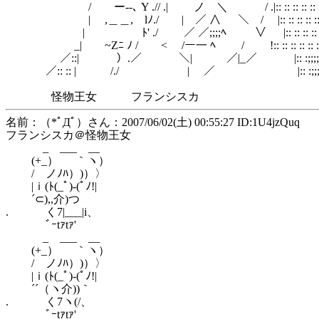
/ ー--､ Y .// .| ノ ＼ / .|:: :: :: :: :: :: :: :: :
| ,＿＿, lﾉ./ | ／ ∧ ＼ / |:: :: :: :: :: :: :: :: 
| ﾄ' ./ ／ ／;;;;ﾍ ∨ |:: :: :: :: :: :: :: :: ::
_| ~Zﾆ ﾉ / < /ー一 ﾍ / !:: :: :: :: :: :: :: :: :: 
／::| ）.／ ＼| ／|_／ |:: :;;;;;:ﾍ:: :: :: :: ::
／:: :: | /./ | ／ |:: :;;;;;; ﾍ: :: :: :: :
怪物王女 フランシスカ
名前：（*ﾟДﾟ）さん：2007/06/02(土) 00:55:27 ID:1U4jzQuq
フランシスカ＠怪物王女
_ ___ __
(+_） ｀ヽ）
/ ノﾉﾊ）)）〉
|ｉ(ﾄ(_ﾟ)-(ﾟﾉ!|
´⊂),,介)つ
. く7|___|i、
ﾞｰtｧtｧ'
_ ___ __
(+_） ｀ヽ）
/ ノﾉﾊ）)）〉
|ｉ(ﾄ(_ﾟ)-(ﾟﾉ!|
´´（ヽ介))｀
. く7ヽ(/、
ﾞｰtｧtｧ'