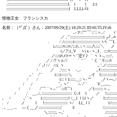
.::::::::::::::::::::::::::::::::::::::::::::::::::::::::::l. i ｌ .i::i
::::::::::::::::::::::::::::::::::::::::::::::::::::::::::::l LLLl-┴l
怪物王女 フランシスカ
名前：（*ﾟДﾟ）さん：2007/09/29(土) 18:29:21 ID:6UTLIVz6
,.-ァ::''"´￣::¨::＞､/ ｒ 
／ , '´::::::::::::::::::::::::::::::::i ┌┘.‐ﾊ
. / ./:::::::::i:::::::::::::::::::::::::ヽﾍ. ￣
i./::::::ﾊ:::ﾊ::';::ﾄ､::ヽ:::::∧::::＼ ノ
i／7::i_V ヽiｘ‐ヽ_ﾄ、::::ﾊ:::::::｀
／/./:iﾊ,ｨﾗ＝ヽ'´迂ｿ 〉｀ヽゝ-､:::::',
／./ /7ヽ:i--'/ ｀¨¨ ´ ' く｀ﾘ:::::ﾊ
/´ ,ﾉ / / /::i. ヽ ,. '.ノ::::::::::ﾞ
/ ／ ,':::::ヽ -_- ,.ｲ:::::::::::::::::::
,. ' /¨´ i::::i:::::::＼ ,.イ l:::::::::::::i::::
/ / l:::ｌl::::::__::ヽ- ''" _ﾉヽ─-､/
/ ./ ﾞ､ヽ'´ /- ‐'' ¨ V__,.,._
/ / /´￣ ¨ヽ-‐ '⌒:://l￣i ／l:::::::::＞.､
/ ,' __../､:::::::::::::::::::::::::::::〈/./l l ／ !:::::::::::
､ / .,' ¨ヽ i:::::::::::::::::::::::::// /__l ｌl.lヽ／ l:::/::::::::::
. / ノ l !:::::::::::::::::::::/.ヽ/ Ll_ｌl i:/:::::::::::::
. ､＿_ ... --‐く__ノ:::::::::::::::::::::;' l/ /:::::::::::::::::
＼:::::::;. -‐.,' . ./:::::::::::::::::::::
｀¨ i ..::. ..::{:::::::::::::::::::::