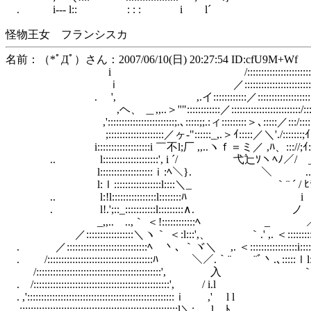
. i‐‐- l:: : : : i l´
怪物王女 フランシスカ
名前：（*ﾟДﾟ）さん：2007/06/10(日) 20:27:54 ID:cfU9M+Wf
i /:::::::::::::::::::::::::::::::::::
ｉ ／::::::::::::::::::::::::::::::::::::::::
. ', ,.イ::::::::::::／::::::::::::::::::::::::::::::
,ヘ、 ＿,,..＞''"::::::::::::／:::::::::::::::::::::::::/::::::::::ｉ
,'::::::::::::::::::::::::;.､:::::;;.:ィ:::::::::＞､:::::／:::/:::::::::::
;::::::::::::::::::::／ヶ‐"::::::_,.＞ｲ:::::／＼'./:::::::;ｲ::;'::i::
i:::::::::::::::::::i ￣不l;厂 ,,..ヽｆ＝ミ／ ,ﾊ、::://;ｲ::/::::::
.. l::::::::::::::::::::', i ´/ 弋辷ｿヽﾍﾉ／/ _ﾊ::::::
l:::::::::::::::::::ｉ:ﾍ＼}. ＼ ..＞斥//:::::
l:ｌ:::::::::::::::::l::::＼_ ｀¨ ´ / ﾋﾗヽ
.. l:!l::::::::::::::::l::::::::ﾊ i ｀
. l!.';::_:::::::::::l:::::::::∧. ノ ./:
_,,.. ..,｀ ＜!::::::::::::ﾍ _ ／::::
／:::::::::::::::::＼ヽ｀ ＜:l:::',、 ｀.' ,. ＜::::::::::::
. ／:::::::::::::::::::::::::::::ﾍ 丶､ ｀ヾ＼ ,. ＜:::::::::::::::::i::::
. /::::::::::::::::::::::::::::::::::::::ﾊ ＼／.｀¨ ¨ﾞ丶.､:::::ｌl:::
/:::::::::::::::::::::::::::::::::::::::::::::', 入 ｀
. /:::::::::::::::::::::::::::::::::::::::::::::::::', / i.l
. ,':::::::::::::::::::::::::::::::::::::::::::::::::::::ｉ ,' l l
;::::::::::::::::::::::::::::::::::::::::::::::::::::::::l＼; l ﾄ､