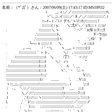
名前：（*ﾟДﾟ）さん：2007/06/09(土) 17:43:17 ID:MSJJPl32
i _,.ィ:／／::::::::::::::/:::::::::::::::::::ﾊ､
>'´::_;;:.イ::::::／:Ｘ／:／::::/::::::::::::', i
/:--ｧ‐‐ｒ‐'´iｒテｩ､'ヽ/ﾉ::/l::/::::::::::; !
/::::::::{ / y. ＼弌ﾊ＼／ j:/l::::ｉ:::::iﾉ
. /:::::::::::＼ヽ ｀ｰ‐''´｀ir斥 i::ｿ:::;ﾘ
,'::::::::::::::::::::ﾄ､ ドｰ'ｿ//j:i
,'::::::::::::::::::::::l ﾍ. _ ′,.ｲﾚ' ﾘ
. └─‐-ｘ::::::::ｌ ＼. ｀ ,ィ:::i::l
,. ‐‐-､ /｀ｰ＼ ヽ__,,.＜::::::::::l::l
. /::::::::::::::::｀＞ト､ ＼/ ､:::::::::::::::/:;'
. /:::::::::::::::::::::::::::::i ＼ /丁! ｀ ＜:/::/
/:::::::::::::::::::::::::::l:::::l ＼/ ハ "
. /::::::::::::::::::::::::::::::l:::::l 〈 ∧ ', __
/::::::::::::::::::::::::::::::::i:::::i ヽ' ,｀ｰ ';::ヽ
:::::::::::::::::::::::::::::::::::!:::;' V:::',
::::::::::::::::::::::::::::::::::l:/ ........ ', . V:::i
ヽ:::_;;...;;::::::::::::::::/:::::::::::::::::::::::::::... i ';:::l
/ - 、 ＼:::／::::::::::::::::::::::::::::::::ｿ ..... ;:::l
i ＼／:/::';:::::::::::::::::::::::::::/:i:::::::::::::ﾌ::::l
.l ,' l::::/:::::ヽ::::::::::::::::::::::'::/::::::::::;:.':::::::i
l. ,' ｀ﾚ':::: ::::::::::::::::::::::::::::::::::::::／:::::::::ノ
. ; l::::: :.::::::::::::::::::::::::::::::/- ､::／
; ＼!::: .:.:.:::::::::.:.:. ' ; ｀ヽ.}