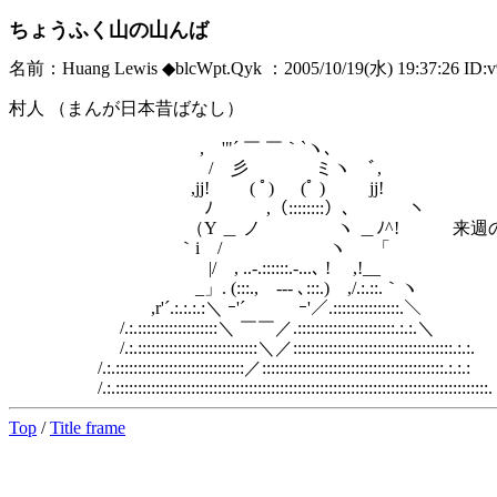
ちょうふく山の山んば
名前：Huang Lewis ◆blcWpt.Qyk ：2005/10/19(水) 19:37:26 ID
村人 （まんが日本昔ばなし）
, '"´ ￣ ￣｀`ヽ､
/ 彡 ミヽ ﾞ,
,jj! ( ﾟ) (ﾟ ) jj!
ﾉ ,（::::::::）､ ヽ
（Y ＿ ノ ヽ ＿ﾉ^! 来週の再放送
｀i / ヽ 「
|/ , ..-.::::::.-...､ ! ,!__
_」. (:::., -‐- ､:::.) ,/.:.::.｀ヽ
,r'´.:.:.:.:＼ ｰ'´ ｰ'／.:::::::::::::::.＼
/.:.::::::::::::::::::＼ ￣￣／.::::::::::::::::::::::.:.:.＼
/.:.:::::::::::::::::::::::::::＼／::::::::::::::::::::::::::::::::::::.:.:.
/.:.:::::::::::::::::::::::::::::／:::::::::::::::::::::::::::::::::::::::::.:.:.:
/.:.::::::::::::::::::::::::::::::::::::::::::::::::::::::::::::::::::::::::::::::::::::.
Top
/
Title frame