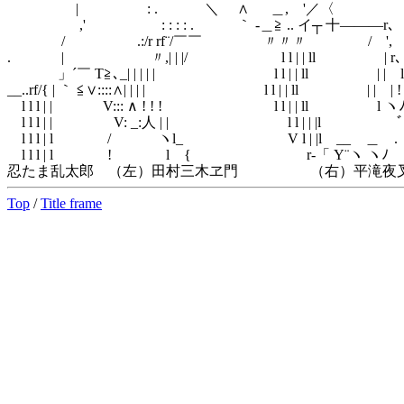
| : . ＼ ∧ ゝ ＿, '／〈 /′
,' : : : : . ｀ -＿≧ .. イ┬ 十――
/ .:/r rf¨/￣￣ 〃〃〃 / ', { { . 
. | 〃,| | |/ l l | | ll | r､ ', 
」´￣ T≧､_| | | | | l l | | ll | | l
__..rf/{ | ｀ ≦∨::::∧| | | | l l | | ll
l l l | | V::: ∧ ! ! ! l l | |
l l l | | V: _:人 | | l l | |
l l l | l / ヽl_ V l | |l 
l l l | l ! l { r‐「 Y
忍たま乱太郎 （左）田村三木ヱ門 （右）平滝夜
Top
/
Title frame