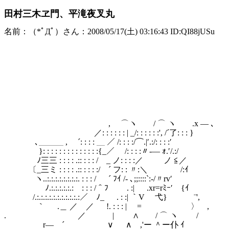
田村三木ヱ門、平滝夜叉丸
名前：（*ﾟДﾟ）さん：2008/05/17(土) 03:16:43 ID:QI88jUSu
, ⌒ヽ
/⌒ヽ_人_: : : 
|: : ,.:´:.:.:.:
,': : l／￣_..≧'
/: : /ﾐ､ {三彡ヽ:
､_／: :仆ミ} ｀¨´ 
V: : :/‐r=ﾐ､ __ 彡′
｀ｰ' /f:::} / ¨¨´ 
/.:,＾フ |: ::
, ⌒ヽ / ⌒ ヽ .x ― ､ ,'.::
／: : : : : : | _/: : : : : :', /´了:
､＿＿＿ , ´: : : : ＿ ／ /: : : :/⌒.|′.:/: : 
}: : : : : : : : : : : : : :{_／ /: : : :〃‐
ﾉ三三 : : : : .:: : : : / _ ノ: : : :
〔_三ミ : : : : .:: : : : :/ ´
ヽ..:.:.:.:.:.:.:.:. : : : / ´ ﾌｲ /-
ﾉ.:.:.:.:.:.: : : : /＾ﾌ 
/.:.:.:.:.:.:.:.:.:.:.:／ ﾉ
｀ .＿ ／ ／ !. : : :
. ／ | ∧ / ⌒ ヽ
r― ´ ∨ ∧ ,'ー ＾ー仆 ｲ 〃