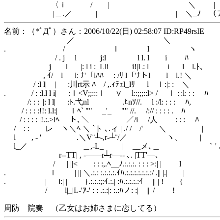
〈ｉ / | ＼ |
|＿.／ | | ＼_ﾉ （アニメ版
名前：（*ﾟДﾟ）さん：2006/10/22(日) 02:58:07 ID:RP49rsIE
／ ＼
. / ｌ l ヽ
/ . j l j:l l l. l i ﾊ
j ｌ |: l i :_Lli i!|L: l ｉ l l.ﾄ､
, ｲ/ l l: ﾅ'「lﾊﾊ : /ﾘ l「'ﾅトl l l.! ＼
/ :l l| | :川rt示 ﾊ / ,.ｨﾃｪl_lﾘ l ｌ:|: : ＼
. / : :l.l l i| :ｌ<V;;:::ｌ ∨ l::;;;::l> / ｌ :|:l: : : ﾊ
/: : : ||: l l| :ﾄ.弋nl .ﾋnｿ//. l :/l: : : : ﾊ,
/ : : : :!!: l.l:| ｌﾍ` "" _'_ "" //. /:// : : : : . ﾊ
/ : : : : |!.:.>lﾍ ト､＼ ／/i /人 : : : ﾊ
/ : : レ ヽ＼ﾍ ＼ `ト ､.ィ | ./ / /' ＼ |
l , - ' .＼V¨┴-,r-┴¨/／ ヽ、 |
l_／ ＿,-L_ | __メ､＿ ｀' ､_
r‐‐TT| , -――r┴r―‐- ､. |TT'―､
/ | ||< : : :,.ﾍ__ﾉ.:.:.:. : : : >:| | l
. ｌ | || ＼.:.: :.:.:.:.ｲﾊ.:.:.:.:.:.:.:/ .|| |.| |
. | l:| || }.:.:.:;:ｲ.:.| :ﾊ.:.:.:.:ｲ || | ! {
/ l|_|L-'ｱ‐' : : .:.:|: :.:ﾊノ: :| || |/ !
周防 院奏 （乙女はお姉さまに恋してる）