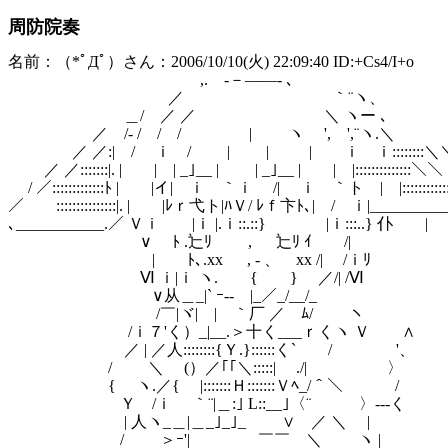
周防院奏
名前：（*ﾟДﾟ）さん：2006/10/10(火) 22:09:40 ID:+Cs4/I+o
,. -－――- ､
／ ｀¨ヽ、
＿/ ／ ／ ＼ ヽー ､
／ /‐ / / / | ヽ ', ',¨ヽ.＼
／ ／:| / ｉ / | | | ｉ ｉ::::::::＼
／ ／:::::::|. | | | _｣__ | | _｣__ | | |::::::::::::::＼＼
/ ／:::::::::::::ﾄ | |イ| ｉ ｀ｉ /| ｉ ｀ト | |:::::::::::::
／ :::::::::::::::|. | |ﾚｒ弋ト|ﾊＶ/ ﾚｆ卞ﾄ､| / ｉ|_________
､___________.／ Ｖｉ |ｉ |.ｉ::.::} |ｉ:::..} 仆 |
∨ ﾄ .辷ﾘ , 辷ﾘ ｲ /|
| ﾄ､.xx , - 、 xx /| /ｉﾘ
Ⅵ ｉ|ｉ ヽ. { } ／/| /Ⅵ
∨从＿_|` ｰ-‐ |_／_/__/_
/￣|ヾ| | ｀厂 ／ ﾑ/ ヽ
/ｉ７'く）_|__.＞十く___ｒくヽ Ｖ ∧
／ | ／人::::::::{Ｙ.}::::::く` / '、
/ ＼ (）／｢｢＼:::::| ./| 〉
{ ヽ.／{ |:::::::Ｈ:::::::Ｖﾍ_/＾＼ /
Ｙ /ｉ ｀¨|＿:｣ L::__｣〈¨ 〉‐--く
| 人ヽ_＿|＿_｣_｣_ ∨ ／ ＼ |
/ ＞ｰ'| ￣￣ ＼ ヽ |