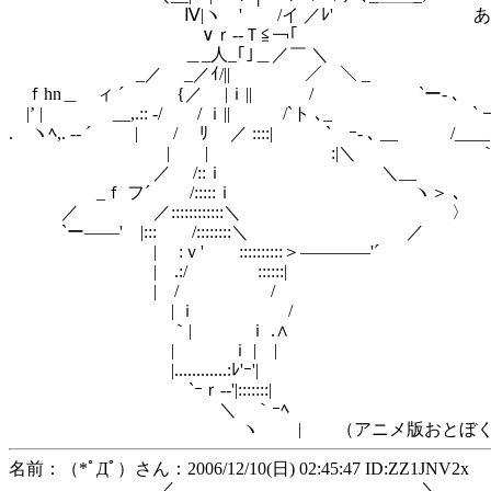
Ⅳ|ヽ ' /イ ／ﾚ' あは
∨ｒ‐-Ｔ≦￢｢
＿_人_｢｣＿／￣ ＼
_／ _／ｲ/|| ／ ＼ _
ｆhn＿ ィ ´ {／ |ｉ|| / `ー- ､
|’ | __,.:: -/ / ｉ|| /`ト ､_ ` ￢
. ヽﾍ,. -‐ ´ | / ﾘ ／ ::::| ` ｰ- ､ __ /____
| | :|＼ ｀ー
／ /::ｉ ＼__
_ｆ フ´ /:::::ｉ ヽ＞ ､
／ ／::::::::::::＼ 〉
`ー――' |::: /::::::::＼ ／
| :ｖ' ::::::::::＞――――'´
| .:/ ::::::|
| / /
| ｉ /
｀| ｉ .∧
| ｉ | |
|............:ﾚ'ｰ'|
`ｰｒ‐‐'|:::::::|
＼ ｀ｰﾍ
ヽ | （アニメ版おとぼく 周
名前：（*ﾟДﾟ）さん：2006/12/10(日) 02:45:47 ID:ZZ1JNV2x
_／ ＼