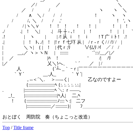
／/ ／ ＼ _
／ / / ヽ ヽ ＼
/ ∧ ＼ / / / ! ヽ ヽ
/ /､ ＼ / / ,' | ! ', ヽ
/ / |ヽ＼∨ ! ! ! ! ! | ! | !
./ .| ! ＼| .| 斗 ┼ - ､! | ! ! | | ｀
.! | ヽ | | /! 从 ｉ ! ｉ !Ｔ广ｉﾄ ! .! |
.| | ! ﾄ､./| ! |!ｒｆ七圷 从 | /ｒ‐ｒく/ / /!/ / |
| ＼ヽ| { | ! | 代ｒ;ﾘ ∨仏ﾘ /ｲ ／ / /
| __,／ ヽ＞ヽＮ | ::::::: ¨`:::/__／|／
| ／ |ﾊ ! ' /| /ﾘ ｀
|／ 乂＼!へ、 ｀´ ／ | /
人 {`┴- _｀ ｰｒ|￣￣￣￣￣￣￣￣￣￣￣￣
｀Ｙ´ __.人_ ｀Ｙ
, -‐＜´＼. ＞―‐‐く| 乙なのですよー
{::::::::::::::::::::::ﾍ {:. :. :. :
. |:::::::::::::::::::::::::ﾍ ＼: ｒ
_!_ |:::::::::::::::::::::::::::|ﾍ人| 
! {::::::::::::::::::::::::::ﾉ::::ヽ:
|::::::::::::::::::::／::::::::::}| ﾌ＿＿＿＿＿＿＿＿＿
おとぼく 周防院 奏（ちょこっと改造）
Top
/
Title frame