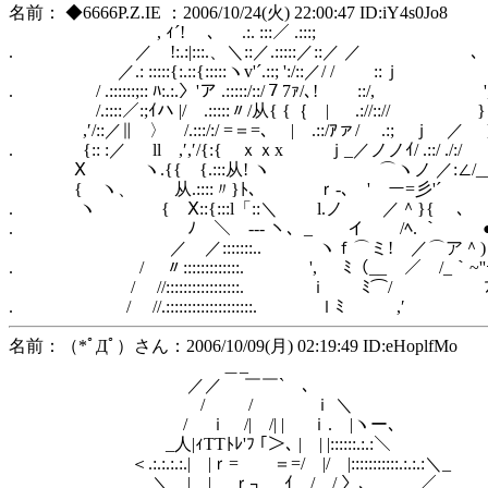
名前： ◆6666P.Z.IE ：2006/10/24(火) 22:00:47 ID:iY4s0Jo8
, ｨ´! 、 .:. :::／ .:::;
. ／ !:.:|:::.、＼::／.:::::／::／ ／ 
／.: :::::{:.::{:::::ヽv'´.::; ':/::／/ / ::ｊ
. / .::::::;:: ﾊ:.:.〉'ア .:::::/::/７7ｧ/､! ::/, '
/.::::／:;ｲハ |/ .:::::〃/从{ {｛ | .://::// } 
,′/::／∥ 〉 /.:::/:/ =＝=､ | .::/ｱァ/ .:; ｊ ／
. {:: :／ ll ,′,′/{:{ ｘｘx ｊ_／ノノｲ/ .::/ ./:
Ⅹ ヽ.{{ {.:::从! ヽ ⌒ヽノ ／:∠/__:::
{ ヽ、 从.::::〃}ﾄ､ ｒ-､ ' ー=彡'
. ヽ { Ⅹ::{:::l「::＼ l.ノ ／＾}{ 
. ﾉ ＼ -‐- ヽ、_ イ /ﾍ. ｀ 
／ ／:::::::.. ヽｆ⌒ミ! ／⌒ア＾) ﾉ` ､_
. / 〃:::::::::::::. ', ﾐ（__ ／ /_｀
/ //:::::::::::::::::. ｉ ﾐ⌒/ ￣
. / //.::::::::::::::::::::. ｌﾐ ,′
名前：（*ﾟДﾟ）さん：2006/10/09(月) 02:19:49 ID:eHoplfMo
＿_
／／ ￣￣` ､
/ / ｉ ＼
/ ｉ /| /| | ｉ. |ヽー､
_人|ｨTTﾄﾚ'ﾌ ｢＞､ | | |::::::.:.:＼
＜.:.:.:.:.| |ｒ= ＝=/ |/ |:::::::::::.:.:.:＼_
＼__| | ｒ┐ ｲ / / 〉､_＿＿_／