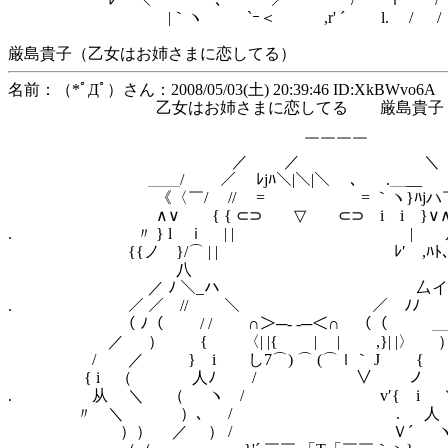
|｀ヽ `ｰ＜ ,r' ´ l. / / 
厳島貴子（乙女はお姉さまに恋してる）
名前：（*ﾟДﾟ）さん：2008/05/03(土) 20:39:46 ID:XkBWvo6A
乙女はお姉さまに恋してる 厳島貴子
￣￣￣￣
／ ／ ＼
＿＿/ ／ ﾚjﾊ＼|＼|＼ 、 .＿__
《〈￣/ // = = ｀ヽ}ﾊjハ￣
∧∨ { { ⊂⊃ ▽ ⊂⊃ i i }∨
. 〃 } l ｉ | | | 从{
{{ノ }/⌒ | | ﾚ′ ,ﾊﾄ
八 l /
／ ﾉ ＼_ハ 厶イ 
. ／ ／ // ＼ ／ ﾉﾉ 
（ ﾉ（ / / ∩＞─- -─＜∩ （（ 
／ ） { 〈| |{ | | ,}| |〉
/ ／ } i し7⌒) ⌒ (⌒ｌ｀ J 
{ i （ 人ﾉ / ￣ ∨ ノ 
. 从 ＼ （ ヽ / v′{ i
〃 ＼ ）､ / . 人 
）） ／ ） / Ｖ´ ヽ