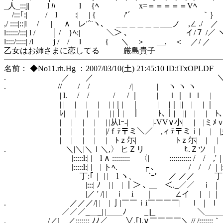
_人_:::j| l ﾊ l {ﾍ x=＝＝＝＝＝Vﾍ l / / 
/:::｢:| / l :| | {ゝ /'´ ｀｝ ｨl /
,/ ::::|::|l / | ∧ レ'´¨ヽ､ ゝ _＿＿＿＿＿___ノ ,∠ ./ ／
l::::::/:::| l / │ / }ﾍ:| ＼＞ ､ イ/７ /／ ヽ ＼
l::::/:::::| /l j / / l { ＼ ＞ __, ＜ ／/ 
乙女はお姉さまに恋してる 厳島貴子
名前： ◆No11.rh.Hg ：2007/03/10(土) 21:45:10 ID:iTxOPLDF
. ／ ／ ＼ 
. // / / /| | ヽ ヽ ヽ 
| l. / / / / ｜ | ｌ｜ ｌｌ | ｌ
| | | | | | |｜| ｜ | |｜ || | | ｜ 
ﾚ| | | | | |｜| ｜ ﾄ､｜| || | | ﾄ
| | | | | |从lｰ-| |‐VV∨小| | |ミﾒｖ
| | | | |/ｆﾃ〒ミ＼／ ,ィﾃ〒ミｉ| | |彡
| | | | | ﾄｚ尓| ﾄｚ尓| | | |丨/:
. ＼|＼|＼ｌ＼,〉 ヒＺリ ﾋ.Ｚツ | | | ｌ |:
|:::::l:| | l ∧ ::::::::: 〈| ::::::::::: / / ,'｜|:::
|:::::l:| | | トﾍ. ┌ ､ / / / ｜|::::
丁:｢｜ | | l ヽ、 `ｰ′ ／ ／／ 丁|
|:::| ﾉ | | | ｜＞ ､ ＿ ＜._／／ ｉ ｜ | |:
|／ ' /| | ｉ i ｜ ∠イ | | ｜ ｌ |
. ／／／/| | | 亅|￣￣ｉi￣￣￣￣| ｌ ｜ ｌ 
／／／_＿_| |＿＿ﾉ _||_ ＼＿＿＿＿
. /／l ／::::::: ﾉﾉ／￣￣ ∨.｢l.∨￣￣￣￣＼ // /:::::::