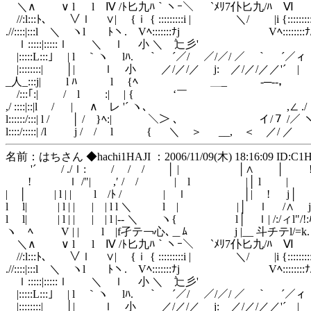
＼∧ ∨ l l Ⅳ /ﾄ匕九ﾊ｀ヽｰ＼ `ﾒﾘ7仆匕九/ﾊ Ⅵ | |│|
//:l:::ﾄ､ ∨ｌ ∨| {ｉ { :::::::::i | ＼/ |i {:::::::::::ｌ
.//::::|:::l ＼ ヽl ﾄヽ. Vﾍ:::::::ﾅj Vﾍ::::::::ﾅ/ /
ｌ:::::|:::::ｌ ＼ ｌ 小 ＼ゝ辷彡' ゝ辷彡' / /
|:::::L:::｣ | l ｀ヽ lﾊ. ｀ ￣´／/ ／/／/ ／ ｀ ￣´／ィ 
|::::::::| │| ｌ 小 ／/／/／ j: ／/／/／／'´ | /
_人_:::j| l ﾊ l {ﾍ ＿_ -─‐‐， l / / /
/:::｢:| / l :| | {ゝ ‘￣ ｨl / /
,/ ::::|::|l / | ∧ レ '´ ヽ､ ,∠ ./ ／ 
l::::::/:::| l / │ / }ﾍ:| ＼＞ ､ イ/７ /／ ヽ ＼
l::::/:::::| /l j / / l { ＼ ＞ __, ＜ ／/ 
名前：はちさん ◆hachi1HAJI ：2006/11/09(木) 18:16:09 ID:C1
'´ / ./ｌ: / / / │ | │∧ │ 
! ｌ /"| ,′ / / | l |│ l | | 
| │ | l | | l /ﾄ / | ｌ │| ! j│
l l| | l | | | | l l ＼ l | |│ ｌ /∧ j
l l| | l | | | | l |-- ＼ ヽ{ l│ ｌ| /:/ィl"/!
ヽ ﾍ V | | l |f孑テ￢心､＿ﾑ j |__ 斗チテl/=k. l| |
＼∧ ∨ l l Ⅳ /ﾄ匕九ﾊ｀ヽｰ＼ `ﾒﾘ7仆匕九/ﾊ Ⅵ | |│|
//:l:::ﾄ､ ∨ｌ ∨| {ｉ { :::::::::i | ＼/ |i {:::::::::::ｌ
.//::::|:::l ＼ ヽl ﾄヽ. Vﾍ:::::::ﾅj Vﾍ::::::::ﾅ/ 
ｌ:::::|:::::ｌ ＼ ｌ 小 ＼ゝ辷彡' ゝ辷彡' / /
|:::::L:::｣ | l ｀ヽ lﾊ. ｀ ￣´／/ ／/／/ ／ ｀ ￣´／ィ 
|::::::::| │| ｌ 小 ／/／/／ j: ／/／/／／'´ | /