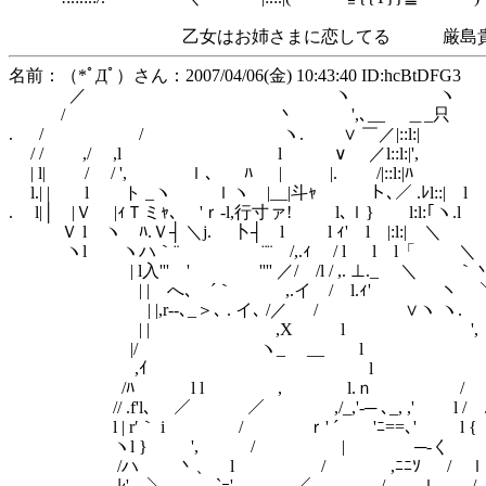
乙女はお姉さまに恋してる 厳島貴
名前：（*ﾟДﾟ）さん：2007/04/06(金) 10:43:40 ID:hcBtDFG3
／ ヽ ヽ
/ 丶 ',､__ ＿_只
. / / ヽ. ∨ ￣／|::l:|
/ / ,/ ,l l ∨ ／l::l:|',
| l| / / ', ｌ、 ﾊ | |. /|::l:|ﾊ
l.| | l ト _ヽ ｌヽ |__|斗ｬ ト､／ .ﾚl::| l
. l|│ |Ｖ |ｨＴミｬ､ 'ｒ‐l,行寸ァ! l､ｌ} l:l:｢ヽ.l
Ｖ l ヽ ﾊ.Ｖ┤ ＼j. 卜┤ l l ｨ' l |:l:| ＼
ヽl ヽハ｀¨ ¨¨ /,.ｨ / l l l「 ＼
| l入''' ' '''' ／/ /l / ,. ⊥._ ＼ ｀
| | へ､ ´｀ ,.イ / l.ｨ' ヽ
| |,r‐-､_＞､ . イ､ /／ / ∨ヽ ヽ.
| | ,X l ',
|/ ヽ_ __ l 
,ｲ l ,. l 
/ﾊ l l , l.ｎ / .l /
// .f'l､ ／ ／ ,/_,'-─ ､_, ,' l / .
l | r′｀ i / ｒ' ´ 'ﾆ==､' l {
ヽl } ', / | ─‐く ﾊ 
/ハ 丶、 l / ,ﾆﾆｿ / ｌ 
ﾚ' ＼ `ｰ'､ ／ / ｌ / ｌ