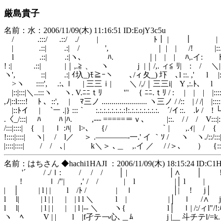
厳島貴子
名前：水：2006/11/09(木) 11:16:51 ID:EojY3c5u
/ .:::/ .::/ ./ | ﾄ｜ | ｜ |
| .::| .:| / ', ｜ | | /! |::.､:
l .::| .:|ヽ､ ﾊ. ｜| | | ﾊ,.イ: ﾄ 
! :| .::| |｜,.≧ 、 ヽ ｊ |｜/,. ィ≦ ﾘ| : / ＼|
ヽ', ::| .:| ｲ圦_)ﾓ≧ｰヽ ､/ィ夂_) 圷ゝ､l ::. ,' l |:::::
>ヽ ::::', .:､ｌ | 三三ｉ| ＼ /,/｜三三i| Y ,:.ﾄ､ l .l::::
|::|:::|＼..:::ヽ ヽ. V.ﾆﾆｔﾘ '′' { ﾆﾆ.ｔﾘ / : | | | |:::::|.
,ﾉ|::l::::! ﾄ 、::', | ﾏ三ノ ....................... ヽ三ノ / /:: | 
|::ﾄイ | `ー .|} :::｀￣ :.:.:.:.:.:.:.:!:.:.:.:.:.:.:.:.￣´/イ::. .ﾚ / 
.〈_/:::| ﾊ ﾊ |ﾊ. ,--‐ =====＝ｖ､ |::. / / / V:::|:
/:::|::::| { | ｌ :ﾊ| l>、 {/ ｀| ,.ｨ| / { （ 
!::::|::::| ヽ| / l／ ＞ .――――‐一.' イ ｀ｿ / ヽ ヽ./::/::
|::::|::::| / / ､| k＼＞ ､＿ ,.イ ／ / /＞､ ） {:::
名前：はちさん ◆hachi1HAJI ：2006/11/09(木) 18:15:24 ID:C1
'´ / ./ｌ: / / / │ | │∧ │ 
! ｌ /"| ,′ / / | l |│ l | | 
| │ | l | | l /ﾄ / | ｌ │| ! j│
l l| | l | | | | l l ＼ l | |│ ｌ /∧ j
l l| | l | | | | l |-- ＼ ヽ{ l│ ｌ| /:/ィl"/!
ヽ ﾍ V | | l |f孑テ￢心､＿ﾑ j |__ 斗チテl/=k. l| |