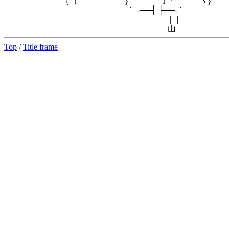
（（ }'´ ￣￣ 「Τ「￣￣｀ヽ
｀ ‐──┤|├──‐ ´
| | |
山
Top
/
Title frame