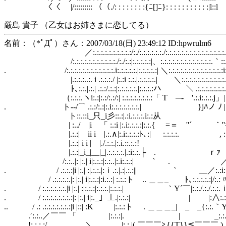
〈〈 |/::::::::: （（./: : : : : : : :{ﾆ[]ﾆ}: : : : : : : : : : :|l::l
厳島 貴子 （乙女はお姉さまに恋してる）
名前：（*ﾟДﾟ）さん：2007/03/18(日) 23:49:12 ID:hpwrulm6
／:.:.:.:.:.:.:.:.:.:/:./:.:.:.:.:.:./:.:.:.:.:.:.:.:.:.:.:.:.:.:.:.:.:.
/:.:.:.:.:.:.:.:.:.:.:./:./:.:|:.:.:.:.:|、:.:.:.:.:.:.:.:.:.:.:.:.:.｀::.:.:.:
. /:.:.:.:.:.:.:.:.:.:.:.:.i:.:.:.:.:.|:.:.:.:.:| ＼:.:.:.:.:.:.:.:.:.:.:.:.:.:i:.:.:
|.:.:.:..:. i .:.:.:./ |:.:i :.:.|.:.:.:.:.| ＼:.:.:.:.:.:.:.:.:.:.:.i:.|:.:.:
ﾄ､:.:.|.:.| .:.:/.:.:|:.:.:.:.:.|:.:.:.:ハ ＼ .:.:.:.:.:.:.:.i:.| .:.:.
（:.:.:.ヽi:.:|:.:/:.:/:| :.:.:.:.:.:.:.:「 Т ─- '.:.i:.:.:.j」| |.:.-:i
. ト--/⌒ .:.:/:.:|:.i:.:.:.:.:.:.:.| }jﾊノ ﾉ |:.:./:.|:.:
ト::.::i_只_i彡::.:|.:i.:.:.:.i:.:从 |:ｲ :.:
| :../ |i 「 :.:i |:.i:.:.:.:|:.:.{ =＝ ''´ ｀''==i:..
|.:.:| ii i |.:.∧|:.i:.:.:.:ﾄ､:| :.:.:.:. , :.:.:. |
|.:.:| i i | |./.:.:.|:.i.::.:.
|.:.:|_i_|__|_|.:.:.:.:.|.:i:.:.├ . ｒｧ /
/:.:..|: |:.| i|:.:.:|:.:..|:.i:.:.:| ｀ . ／:.:
. / .:.:.:|i |:.| :|.:.:.|:ｉ.:.|.:|.:.:|| ｀ __／:.:i:.:
/ .:.:.:.:.|: |:.| i|:.:.:|:i.:.:| :.:.:ト .. ＿＿_ ﾄ､:.:.:.:.:|/:.:
. / :.:.:.:.:.:.|i |:.| :|:.:.:|:.:.:.|:.:.:.| ｀Y´￣|:.:./.:./.:.:.ｉ
. / :.:.:.:.:.:.:.:|: |:.| i|:._」⊥.|:.:.:| | |:∧:.:.:.:
.. / .: .:.:.:.:.:.:.:|i |::| :K |:.:.:ト . ＿＿＿_| _ _{:.:.｀Y´:
.′:.:..／￣￣ 「 |:.:.:|. | ゝ _:.:.:.:.ﾉ:.:.
!:.:.:.:/. ＼ |:.:.|( ￣￣￣≧{{Т}}≦￣￣￣ )