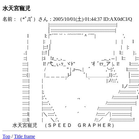
水天宮寵児
名前：（*ﾟДﾟ）さん：2005/10/01(土) 01:44:37 ID:AX0dCI/Q
|::::::::::::::::::::::::::::::::::::::::::::::::::::::
│::::::::::::::::::::::::::::::::::::::::::::::::::::|
l l: |"´￣ `´｀´´`´´´￣´＾´￣| ',
| |: | | | l `
| |::!│ | |: |
.:| |::!│ | l:: |:
::| |:i !z_-_､_ _,,_､-- | l:: |:
::::| l! /弋_ぃｯ_ヾﾄ'' '彳ﾞtｯ_ア |､ l! l:::
::::| / " | ,r─‐､|￣ﾞ ￣,'~|:', l:::::::
:::{| |＿＿＿＿_l┘ ﾞ|＿＿＿＿_l}::', │::::::
:::::| | ￣￣￣ ´ ｀￣￣￣|:ﾉ/:::', |:::::::::
:::::| | lノ::::::::', l:::::::::
:::::| |; /::::::::::::: ', !:::
:::::| |:'､ .､ /:::::::::::::::::::l |
:::::| |::::'､ /:::::::::::::::::::::
:::::| |:::::::'､ ´ ￣￣￣｀ /::::::::::::::::::::
::::l| |＼:::::'､ ´ /::::::／| ::::::::::
::::l| | ＼:'､ /::／ /::::::::::::::
水天宮寵児 （ＳＰＥＥＤ ＧＲＡＰＨＥＲ）
Top
/
Title frame