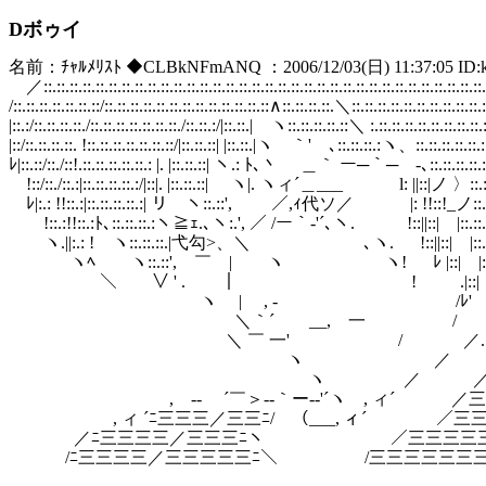
Dボゥイ
名前：ﾁｬﾙﾒﾘｽﾄ ◆CLBkNFmANQ ：2006/12/03(日) 11:37:05 ID:
／::.::.::.::.::.::.::.::.::.::.::.::.::.::.::.::.::.::.::.::.::.::.::.::.::.::.::.::.::.::.::.::.::.::.:
/::.::.::.::.::.::.::/::.::.::.::.::.::.::.::.::.::.::.::.::∧::.::.::.::.＼::.::.::.::.::.::.::.::.::.::.::
|::.:/::.::.::.::./::.::.::.::.::.::.::./::.::.:/|::.::.| ヽ::.::.::.::.::＼ :.::.::.::.::.::.::.::.::.::
|::/::.::.::.::. !::.::.::.::.::.::.::/|::.::.::| |::.::.|ヽ ｀' ､::.::.::.:ヽ、::.::.::.::.::.: ::
ﾚ|::.::/::./::!.::.::.::.::.::.: |. |::.::.::| ヽ.: ﾄ､丶 ＿｀ ー─｀─ -､::.::.::.::.::.
!::/::./::.:|::.::.::.::.:/|::|. |::.::.::| ヽ|. ヽィ´＿___ l: ||::|ノ 〉::.::.::
ﾚ|:.: !!::.:|::.::.::.::.:| リ ヽ::.::', ／,ｨ代ソ／ |: !!::!_ノ::.::.::.::.
!::.:!!::.:ﾄ､::.::.::.:ヽ≧ｪ.､ヽ:.', ／ /ー｀‐'´､ヽ. !::||::| |::.::.::.::.::
ヽ.||:.: ! ヽ::.::.::.|弋勾>、＼ ､ヽ. !::||::| |::.::.::.::.::.:
ヽﾍ ヽ::.::', ￣ | ヽ ヽ! ﾚ |::| |::.::|::.::.::.::
＼ ∨ ' . ｜ ! .|::| ﾚ|::|::.::.::.
ヽ | , - /ﾚ' |::|::.::∧
＼｀´ __, 一 / ﾚ|::.
＼ ￣ 一' / ／.ﾚ' 
ヽ ／ ／ ／
ヽ ／ ／ ／三
, -‐ ´￣＞‐‐｀ー‐‐'´ヽ , ィ´ ／三
, ィ ´ﾆ三三三／三三ﾆ/ （___, ィ´ ／三
／ﾆ三三三三／三三三ﾆヽ ／三三三三三
/ﾆ三三三三／三三三三三ﾆ＼ /三三三三三三