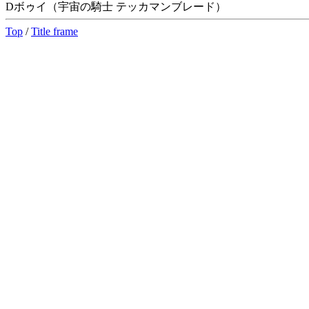
Dボゥイ（宇宙の騎士 テッカマンブレード）
Top
/
Title frame