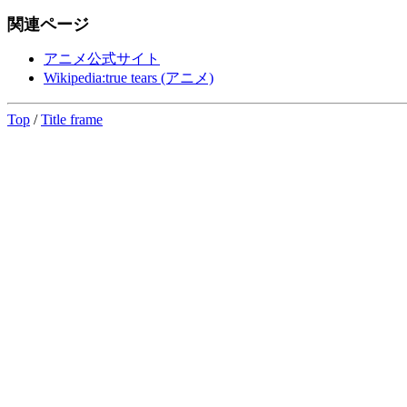
関連ページ
アニメ公式サイト
Wikipedia:true tears (アニメ)
Top
/
Title frame