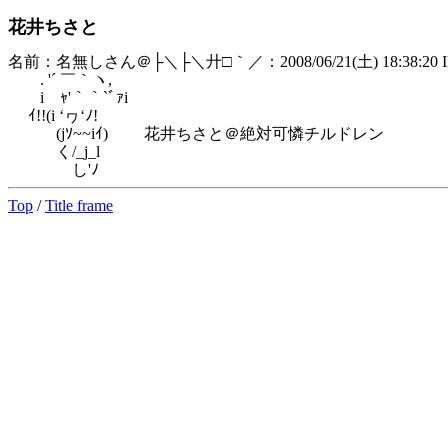
花井ちさと
名前：名無しさん＠├＼├＼廾□｀／：2008/06/21(土) 18:38:20 I
. '´ ￣｀ヽ,
i ｬ'｀｀`ﾞｧi
ｲ!!(i ‘ヮ‘ﾉ!ゞ
(jｿ~~iｲ) 花井ちさと＠絶対可憐チルドレン
く/_j_lゝ
し'ﾉ
Top
/
Title frame