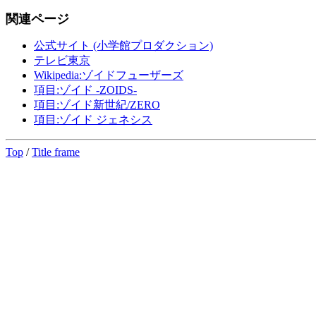
関連ページ
公式サイト (小学館プロダクション)
テレビ東京
Wikipedia:ゾイドフューザーズ
項目:ゾイド -ZOIDS-
項目:ゾイド新世紀/ZERO
項目:ゾイド ジェネシス
Top
/
Title frame